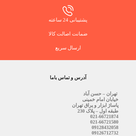
پشتیبانی 24 ساعته
ضمانت اصالت کالا
ارسال سریع
آدرس و تماس باما
تهران – حسن آباد
خیابان امام خمینی
پاساژ ابزار و یراق تهران
طبقه اول – پلاک 230
021-66721874
021-66721580
09128432058
09126712732