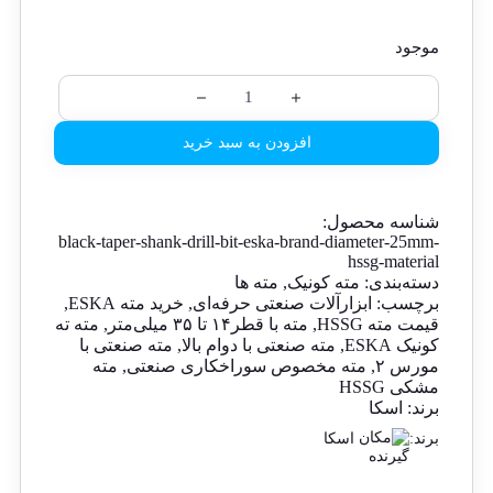
موجود
افزودن به سبد خرید
شناسه محصول:
black-taper-shank-drill-bit-eska-brand-diameter-25mm-
hssg-material
دسته‌بندی:
مته کونیک
,
مته ها
برچسب:
ابزارآلات صنعتی حرفه‌ای
,
خرید مته ESKA
,
قیمت مته HSSG
,
مته با قطر۱۴ تا ۳۵ میلی‌متر
,
مته ته
کونیک ESKA
,
مته صنعتی با دوام بالا
,
مته صنعتی با
مورس ۲
,
مته مخصوص سوراخکاری صنعتی
,
مته
مشکی HSSG
برند:
اسکا
برند:
اسکا