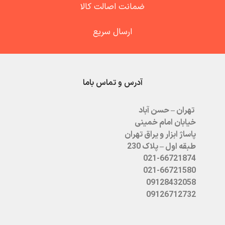
ضمانت اصالت کالا
ارسال سریع
آدرس و تماس باما
تهران – حسن آباد
خیابان امام خمینی
پاساژ ابزار و یراق تهران
طبقه اول – پلاک 230
021-66721874
021-66721580
09128432058
09126712732