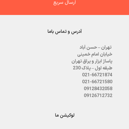
ارسال سریع
آدرس و تماس باما
تهران – حسن آباد
خیابان امام خمینی
پاساژ ابزار و یراق تهران
طبقه اول – پلاک 230
021-66721874
021-66721580
09128432058
09126712732
لوکیشن ما