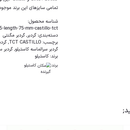
تمامی سایزهای این برند موجو
شناسه محصول:
5-length-75-mm-castillo-tct
دسته‌بندی:
گردبر
,
گردبر مگنتی
برچسب:
TCT CASTILLO
,
گردبر llo
گردبر سرالماسه کاستیلو
,
گردبر س
برند:
کاستیلو
برند:
کاستیلو
د;