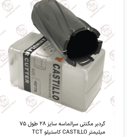
گردبر مگنتی سرالماسه سایز ۲۸ طول ۷۵
میلیمتر CASTILLO کاستیلو TCT