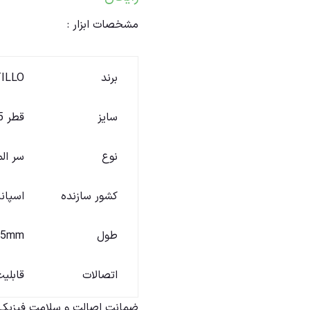
مشخصات ابزار :
برند
ILLO
سایز
قطر 75
نوع
سر ال
کشور سازنده
اسپانی
طول
75mm (7.5 سا
اتصالات
قابلی
ضمانت اصالت و سلامت فیزیکی 