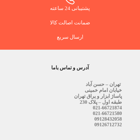
پشتیبانی 24 ساعته
ضمانت اصالت کالا
ارسال سریع
آدرس و تماس باما
تهران – حسن آباد
خیابان امام خمینی
پاساژ ابزار و یراق تهران
طبقه اول – پلاک 230
021-66721874
021-66721580
09128432058
09126712732