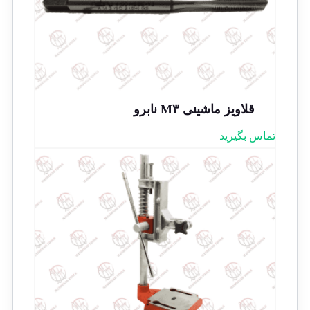
قلاویز ماشینی M۳ نابرو
تماس بگیرید