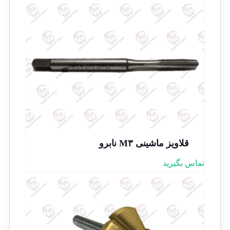
قلاویز ماشینی M۳ نابرو
تماس بگیرید