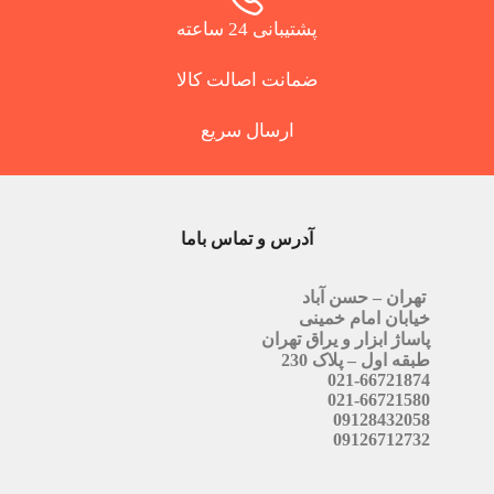
پشتیبانی 24 ساعته
ضمانت اصالت کالا
ارسال سریع
آدرس و تماس باما
تهران – حسن آباد
خیابان امام خمینی
پاساژ ابزار و یراق تهران
طبقه اول – پلاک 230
021-66721874
021-66721580
09128432058
09126712732