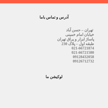
آدرس و تماس باما
تهران – حسن آباد
خیابان امام خمینی
پاساژ ابزار و یراق تهران
طبقه اول – پلاک 230
021-66721874
021-66721580
09128432058
09126712732
لوکیشن ما