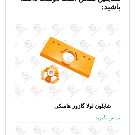
باشید;
شابلون لولا گازور هاسکی
تماس بگیرید