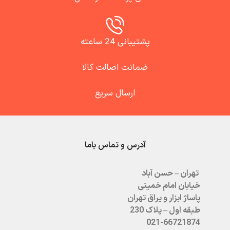
پشتیبانی 24 ساعته
ضمانت اصالت کالا
ارسال سریع
آدرس و تماس باما
تهران – حسن آباد
خیابان امام خمینی
پاساژ ابزار و یراق تهران
طبقه اول – پلاک 230
021-66721874