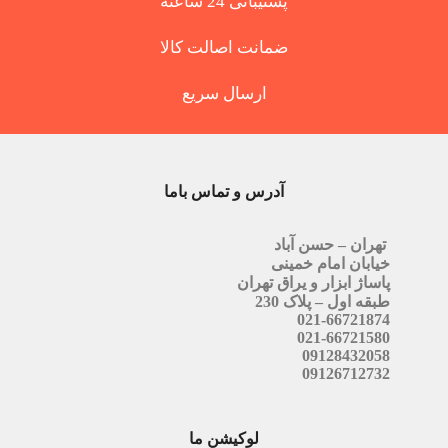
پشتیبانی 24 ساعته
ضمانت اصالت کالا
ارسال سریع
آدرس و تماس باما
تهران – حسن آباد
خیابان امام خمینی
پاساژ ابزار و یراق تهران
طبقه اول – پلاک 230
021-66721874
021-66721580
09128432058
09126712732
لوکیشن ما