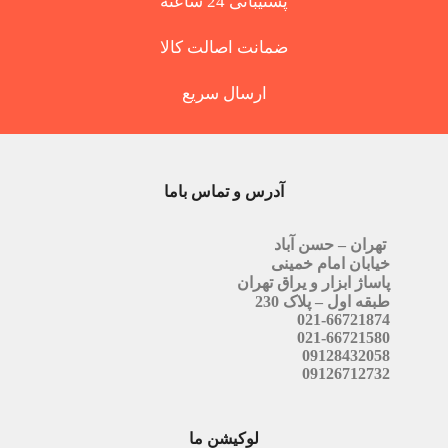
پشتیبانی 24 ساعته
ضمانت اصالت کالا
ارسال سریع
آدرس و تماس باما
تهران – حسن آباد
خیابان امام خمینی
پاساژ ابزار و یراق تهران
طبقه اول – پلاک 230
021-66721874
021-66721580
09128432058
09126712732
لوکیشن ما