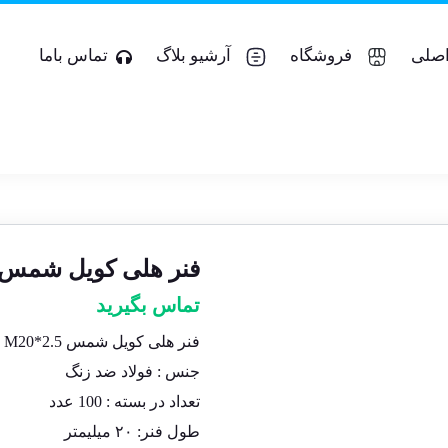
صلی
فروشگاه
آرشیو بلاگ
تماس باما
فنر هلی کویل شمس ۲۰*۲.۵
تماس بگیرید
فنر هلی کویل شمس M20*2.5
جنس : فولاد ضد زنگ
تعداد در بسته : 100 عدد
طول فنر: ٢٠ میلیمتر