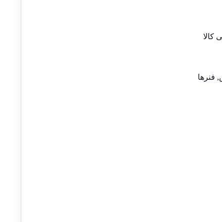
کالا
,
فنرها