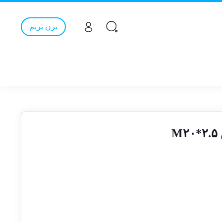
بزن بریم
M