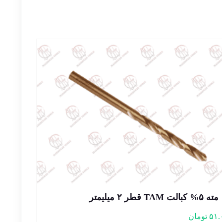
مته ۵% کبالت TAM قطر ۲ میلیمتر
۵۱.
تومان