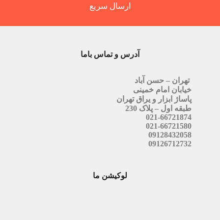
ارسال سریع
آدرس و تماس باما
تهران – حسن آباد
خیابان امام خمینی
پاساژ ابزار و یراق تهران
طبقه اول – پلاک 230
021-66721874
021-66721580
09128432058
09126712732
لوکیشن ما