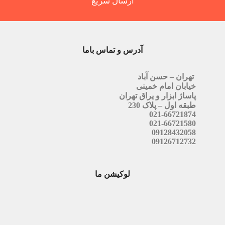
ارسال سریع
آدرس و تماس باما
تهران – حسن آباد
خیابان امام خمینی
پاساژ ابزار و یراق تهران
طبقه اول – پلاک 230
021-66721874
021-66721580
09128432058
09126712732
لوکیشن ما