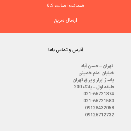
ضمانت اصالت کالا
ارسال سریع
آدرس و تماس باما
تهران – حسن آباد
خیابان امام خمینی
پاساژ ابزار و یراق تهران
طبقه اول – پلاک 230
021-66721874
021-66721580
09128432058
09126712732