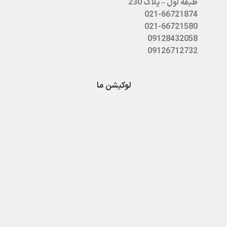
طبقه اول – پلاک 230
021-66721874
021-66721580
09128432058
09126712732
لوکیشن ما