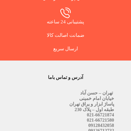
پشتیبانی 24 ساعته
ضمانت اصالت کالا
ارسال سریع
آدرس و تماس باما
تهران – حسن آباد
خیابان امام خمینی
پاساژ ابزار و یراق تهران
طبقه اول – پلاک 230
021-66721874
021-66721580
09128432058
09126712732