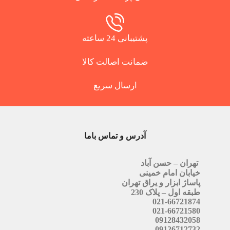
پشتیبانی 24 ساعته
ضمانت اصالت کالا
ارسال سریع
آدرس و تماس باما
تهران – حسن آباد
خیابان امام خمینی
پاساژ ابزار و یراق تهران
طبقه اول – پلاک 230
021-66721874
021-66721580
09128432058
09126712732