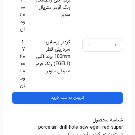
برند اگلی (EGELI)
۶.
رنگ قرمز متریال
۰۰
سوپر
۰
ت
وم
ان
گردبر پرسلان
۱.
سردریلی قطر
۷
100mm برند اگلی
۴۰
(EGELI) رنگ قرمز
.۰۰
متریال سوپر
۰
ت
وم
ان
افزودن به سبد خرید
شناسه محصول:
porcelain-drill-hole-saw-egeli-red-super
دسته‌بندی:
گردبر
,
گردبر پرسلان